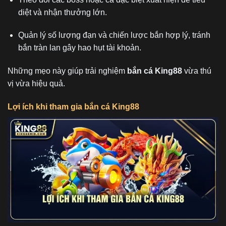
diệt và nhận thưởng lớn.
Quản lý số lượng đạn và chiến lược bắn hợp lý, tránh
bắn tràn lan gây hao hụt tài khoản.
Những mẹo này giúp trải nghiệm
bắn cá King88
vừa thú
vị vừa hiệu quả.
Lợi ích khi tham gia bắn cá King88