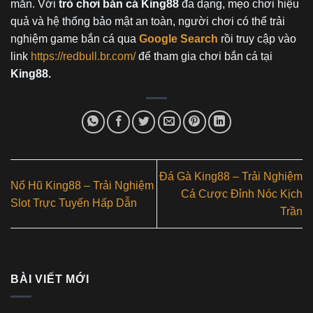
mắn. Với
trò chơi bắn cá King88
đa dạng, mẹo chơi hiệu
quả và hệ thống bảo mật an toàn, người chơi có thể trải
nghiệm game bắn cá qua
Google Search
rồi truy cập vào
link
https://redbull.br.com/
để tham gia chơi bắn cá tại
King88.
Đá Gà King88 – Trải Nghiệm
Nổ Hũ King88 – Trải Nghiệm
Cá Cược Đỉnh Nóc Kịch
Slot Trực Tuyến Hấp Dẫn
Trần
BÀI VIẾT MỚI