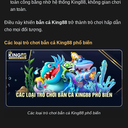
toán công bằng nhờ hệ thống King88, không gian chơi
an toàn.
Điều này khiến
bắn cá King88
trở thành trò chơi hấp dẫn
cho mọi đối tượng.
Các loại trò chơi bắn cá King88 phổ biến
Các loại trò chơi
bắn
cá King88 phổ biến