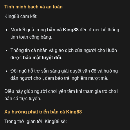
Tính minh bạch và an toàn
King88 cam kết:
Mọi kết quả trong
bắn cá King88
đều được hệ thống
tính toán công bằng.
Thông tin cá nhân và giao dịch của người chơi luôn
được
bảo mật tuyệt đối
.
Đội ngũ hỗ trợ sẵn sàng giải quyết vấn đề và hướng
dẫn người chơi, đảm bảo trải nghiệm mượt mà.
Điều này giúp người chơi yên tâm khi tham gia trò chơi
bắn cá trực tuyến.
Xu hướng phát triển bắn cá King88
Trong thời gian tới, King88 sẽ: