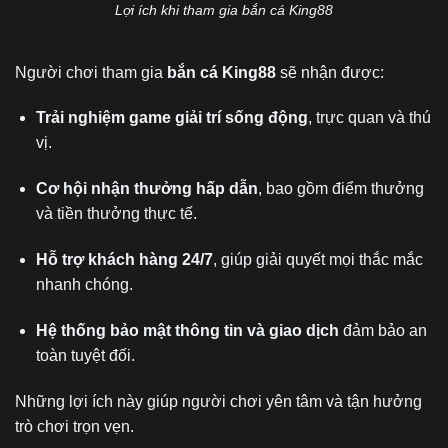
Lợi ích khi tham gia bắn cá King88
Người chơi tham gia
bắn cá King88
sẽ nhận được:
Trải nghiệm game giải trí sống động
, trực quan và thú
vị.
Cơ hội nhận thưởng hấp dẫn
, bao gồm điểm thưởng
và tiền thưởng thực tế.
Hỗ trợ khách hàng 24/7
, giúp giải quyết mọi thắc mắc
nhanh chóng.
Hệ thống bảo mật thông tin và giao dịch
đảm bảo an
toàn tuyệt đối.
Những lợi ích này giúp người chơi yên tâm và tận hưởng
trò chơi trọn vẹn.