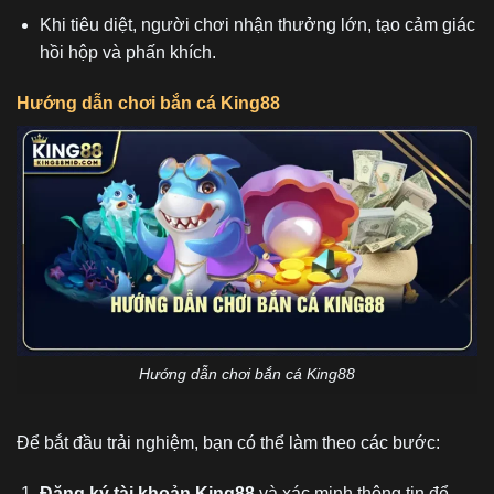
Khi tiêu diệt, người chơi nhận thưởng lớn, tạo cảm giác
hồi hộp và phấn khích.
Hướng dẫn chơi bắn cá King88
Hướng dẫn chơi bắn cá King88
Để bắt đầu trải nghiệm, bạn có thể làm theo các bước:
Đăng ký tài khoản King88
và xác minh thông tin để