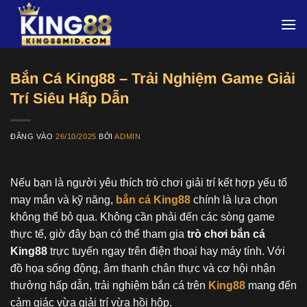
Bỏ
qua
nội
dung
Bắn Cá King88 – Trải Nghiệm Game Giải
Trí Siêu Hấp Dẫn
ĐĂNG VÀO
26/10/2025
BỞI
ADMIN
Nếu bạn là người yêu thích trò chơi giải trí kết hợp yếu tố
may mắn và kỹ năng,
bắn cá King88
chính là lựa chọn
không thể bỏ qua. Không cần phải đến các sòng game
thực tế, giờ đây bạn có thể tham gia
trò chơi bắn cá
King88
trực tuyến ngay trên điện thoại hay máy tính. Với
đồ họa sống động, âm thanh chân thực và cơ hội nhận
thưởng hấp dẫn, trải nghiệm bắn cá trên
King88
mang đến
cảm giác vừa giải trí vừa hồi hộp.