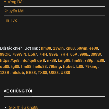
Hướng Dẫn
Khuyến Mãi
Tin Tức
Đối tác chiến lượt link :
hm88
,
13win
,
xn88
,
68win
,
ee88
,
99OK
,
789WIN
,
L567
,
7HH
,
999E
,
7HH
,
65A
,
999E
,
399W
,
https://qe8.info/ qe8 qe 8
,
nk88
,
king88
,
hm88
,
789p
,
hz88
,
uu88
,
tg88
,
hm88
,
hello88
,
79king
,
hubet
,
lc88
,
79king
,
123B
,
hitclub
,
EE88
,
TX88
,
U888
,
U888
VỀ CHÚNG TÔI
Giới thiệu king88