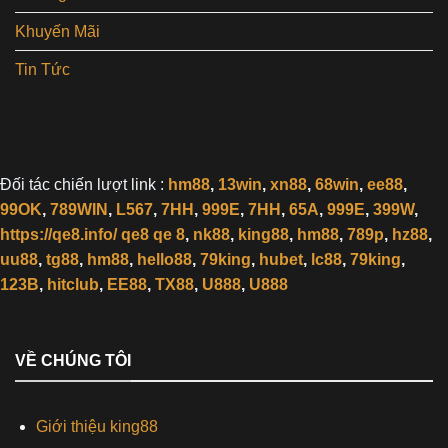
Khuyến Mãi
Tin Tức
Đối tác chiến lượt link :
hm88
,
13win
,
xn88
,
68win
,
ee88
,
99OK
,
789WIN
,
L567
,
7HH
,
999E
,
7HH
,
65A
,
999E
,
399W
,
https://qe8.info/ qe8 qe 8
,
nk88
,
king88
,
hm88
,
789p
,
hz88
,
uu88
,
tg88
,
hm88
,
hello88
,
79king
,
hubet
,
lc88
,
79king
,
123B
,
hitclub
,
EE88
,
TX88
,
U888
,
U888
VỀ CHÚNG TÔI
Giới thiệu king88