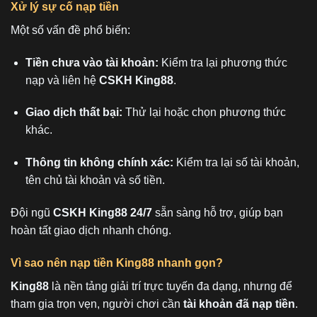
Xử lý sự cố nạp tiền
Một số vấn đề phổ biến:
Tiền chưa vào tài khoản:
Kiểm tra lại phương thức
nạp và liên hệ
CSKH King88
.
Giao dịch thất bại:
Thử lại hoặc chọn phương thức
khác.
Thông tin không chính xác:
Kiểm tra lại số tài khoản,
tên chủ tài khoản và số tiền.
Đội ngũ
CSKH King88 24/7
sẵn sàng hỗ trợ, giúp bạn
hoàn tất giao dịch nhanh chóng.
Vì sao nên nạp tiền King88 nhanh gọn?
King88
là nền tảng giải trí trực tuyến đa dạng, nhưng để
tham gia trọn vẹn, người chơi cần
tài khoản đã nạp tiền
.