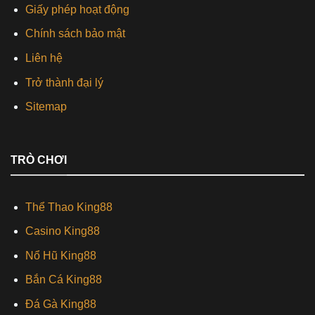
Giấy phép hoạt động
Chính sách bảo mật
Liên hệ
Trở thành đại lý
Sitemap
TRÒ CHƠI
Thể Thao King88
Casino King88
Nổ Hũ King88
Bắn Cá King88
Đá Gà King88