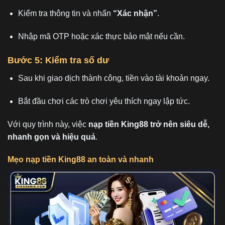
Kiểm tra thông tin và nhấn
“Xác nhận”
.
Nhập mã OTP hoặc xác thực bảo mật nếu cần.
Bước 5: Kiểm tra số dư
Sau khi giao dịch thành công, tiền vào tài khoản ngay.
Bắt đầu chơi các trò chơi yêu thích ngay lập tức.
Với quy trình này, việc
nạp tiền King88 trở nên siêu dễ,
nhanh gọn và hiệu quả
.
Mẹo nạp tiền King88 an toàn và nhanh