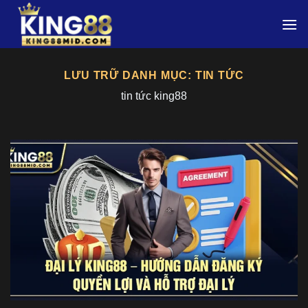
Bỏ
qua
nội
dung
LƯU TRỮ DANH MỤC:
TIN TỨC
tin tức king88