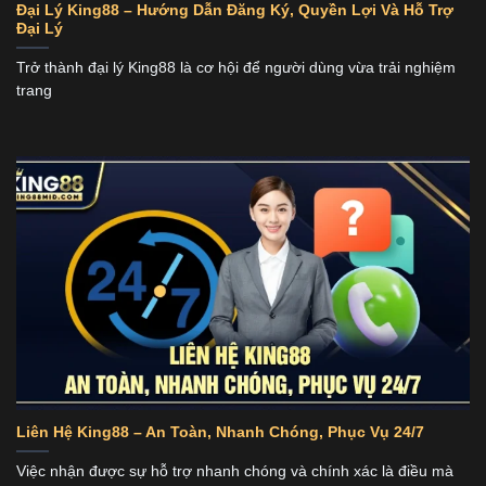
Đại Lý King88 – Hướng Dẫn Đăng Ký, Quyền Lợi Và Hỗ Trợ
Đại Lý
Trở thành đại lý King88 là cơ hội để người dùng vừa trải nghiệm
trang
Liên Hệ King88 – An Toàn, Nhanh Chóng, Phục Vụ 24/7
Việc nhận được sự hỗ trợ nhanh chóng và chính xác là điều mà