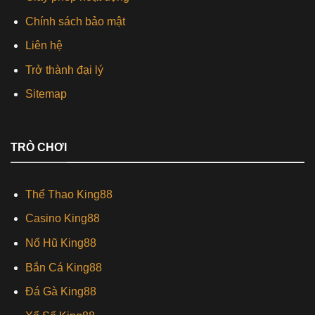
Chính sách bảo mật
Liên hệ
Trở thành đại lý
Sitemap
TRÒ CHƠI
Thể Thao King88
Casino King88
Nổ Hũ King88
Bắn Cá King88
Đá Gà King88