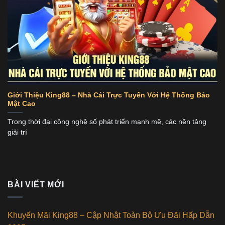
Giới Thiệu King88 – Nhà Cái Trực Tuyến Với Hệ Thống Bảo
Mật Cao
Trong thời đại công nghệ số phát triển mạnh mẽ, các nền tảng
giải trí
BÀI VIẾT MỚI
Khuyến Mãi King88 – Cập Nhật Toàn Bộ Ưu Đãi Hấp Dẫn