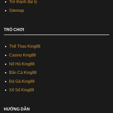
Trở thành đại lý
Sitemap
TRÒ CHƠI
Thể Thao King88
Casino King88
Nổ Hũ King88
Bắn Cá King88
Đá Gà King88
Xổ Số King88
HƯỚNG DẪN