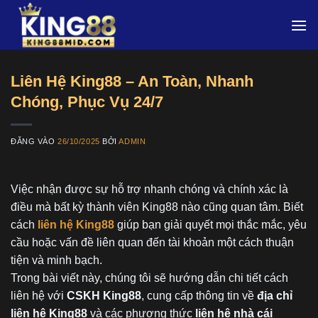
Bỏ
qua
nội
dung
Liên Hệ King88 – An Toàn, Nhanh
Chóng, Phục Vụ 24/7
ĐĂNG VÀO
26/10/2025
BỞI
ADMIN
Việc nhận được sự hỗ trợ nhanh chóng và chính xác là
điều mà bất kỳ thành viên King88 nào cũng quan tâm. Biết
cách
liên hệ King88
giúp bạn giải quyết mọi thắc mắc, yêu
cầu hoặc vấn đề liên quan đến tài khoản một cách thuận
tiện và minh bạch.
Trong bài viết này, chúng tôi sẽ hướng dẫn chi tiết cách
liên hệ với
CSKH King88
, cung cấp thông tin về
địa chỉ
liên hệ King88
và các phương thức
liên hệ nhà cái