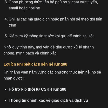
Chọn phương thức liên hệ phù hợp: chat trực tuyến,
email hoặc hotline
Ghi lại các mã giao dịch hoặc phản hồi để theo dõi tiến
trình
Kiểm tra kỹ thông tin trước khi gửi để tránh sai sót
Nhờ quy trình này, mọi vấn đề đều được xử lý nhanh
chóng, minh bạch và chính xác.
Lợi ích khi biết cách liên hệ King88
Khi thành viên nắm vững các phương thức liên hệ, họ sẽ
nhận được:
Hỗ trợ kịp thời từ CSKH King88
Thông tin chính xác về giao dịch và dịch vụ