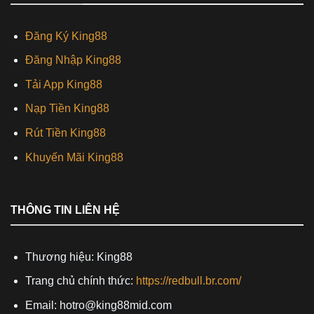
Đăng Ký King88
Đăng Nhập King88
Tải App King88
Nạp Tiền King88
Rút Tiền King88
Khuyến Mãi King88
THÔNG TIN LIÊN HỆ
Thương hiệu: King88
Trang chủ chính thức:
https://redbull.br.com/
Email:
hotro@king88mid.com