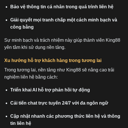
Bảo vệ thông tin cá nhân trong quá trình liên hệ
Giải quyết mọi tranh chấp một cách minh bạch và
công bằng
Sự minh bạch và trách nhiệm này giúp thành viên King88
yên tâm khi sử dụng nền tảng.
Xu hướng hỗ trợ khách hàng trong tương lai
Trong tương lai, nền tảng như King88 sẽ nâng cao trải
nghiệm liên hệ bằng cách:
Triển khai AI hỗ trợ phản hồi tự động
Cải tiến chat trực tuyến 24/7 với đa ngôn ngữ
Cập nhật nhanh các phương thức liên hệ và thông
tin liên hệ