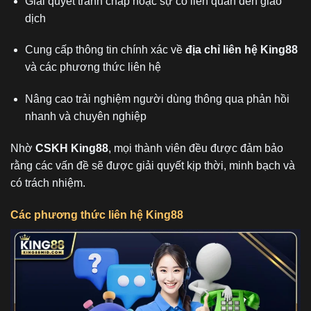
Giải quyết tranh chấp hoặc sự cố liên quan đến giao
dịch
Cung cấp thông tin chính xác về
địa chỉ liên hệ King88
và các phương thức liên hệ
Nâng cao trải nghiệm người dùng thông qua phản hồi
nhanh và chuyên nghiệp
Nhờ
CSKH King88
, mọi thành viên đều được đảm bảo
rằng các vấn đề sẽ được giải quyết kịp thời, minh bạch và
có trách nhiệm.
Các phương thức liên hệ King88